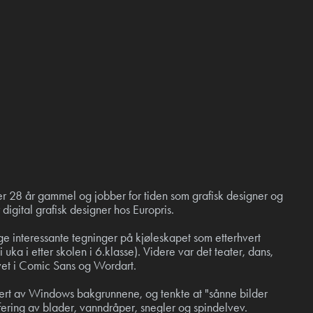
r 28 år gammel og jobber for tiden som grafisk designer og
 digital grafisk designer hos Europris.
ge interessante tegninger på kjøleskapet som etterhvert
i uka i etter skolen i 6.klasse). Videre var det teater, dans,
revet i Comic Sans og Wordart.
rert av Windows bakgrunnene, og tenkte at "sånne bilder
afering av blader, vanndråper, snegler og spindelvev.