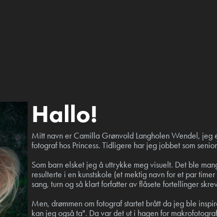
Hallo!
Mitt navn er Camilla Grønvold Langholen Wendel, jeg e
fotograf hos Princess. Tidligere har jeg jobbet som senior
Som barn elsket jeg å uttrykke meg visuelt. Det ble man
resulterte i en kunstskole (et mektig navn for et par timer 
sang, turn og så klart forfatter av flåsete fortellinger sk
Men, drømmen om fotograf startet brått da jeg ble inspi
kan jeg også ta". Da var det ut i hagen for makrofotogr